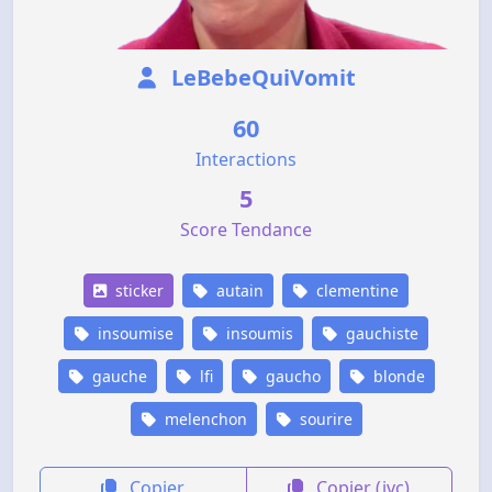
LeBebeQuiVomit
60
Interactions
5
Score Tendance
sticker
autain
clementine
insoumise
insoumis
gauchiste
gauche
lfi
gaucho
blonde
melenchon
sourire
Copier
Copier (jvc)