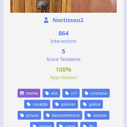
Noctissou2
864
Interactions
5
Score Tendance
100%
Approbation
meme
ent
cr7
cristiano
ronaldo
policier
police
prison
benzemonstre
zonzon
zidane
porte
flic