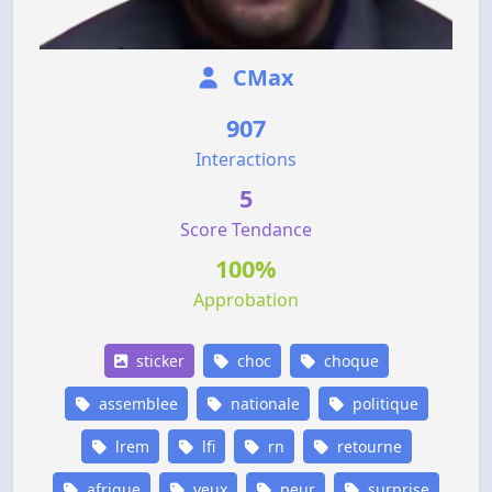
CMax
907
Interactions
5
Score Tendance
100%
Approbation
sticker
choc
choque
assemblee
nationale
politique
lrem
lfi
rn
retourne
afrique
yeux
peur
surprise