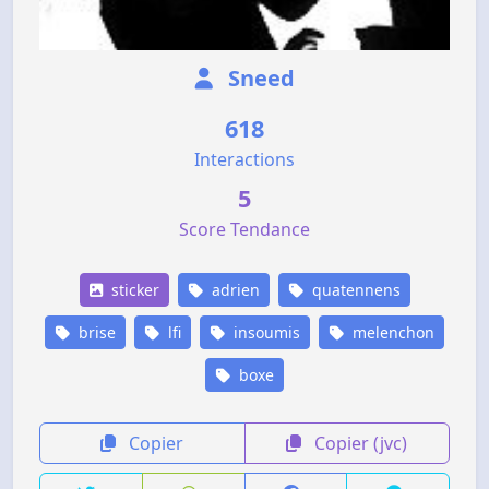
Sneed
618
Interactions
5
Score Tendance
sticker
adrien
quatennens
brise
lfi
insoumis
melenchon
boxe
Copier
Copier (jvc)