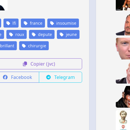
lfi
france
insoumise
e
roux
depute
jeune
brillant
chirurgie
Copier (jvc)
Facebook
Telegram