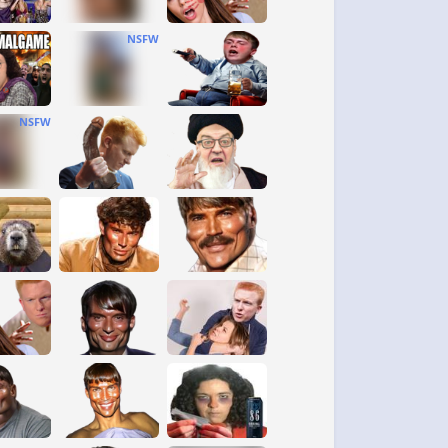
NSFW
NSFW