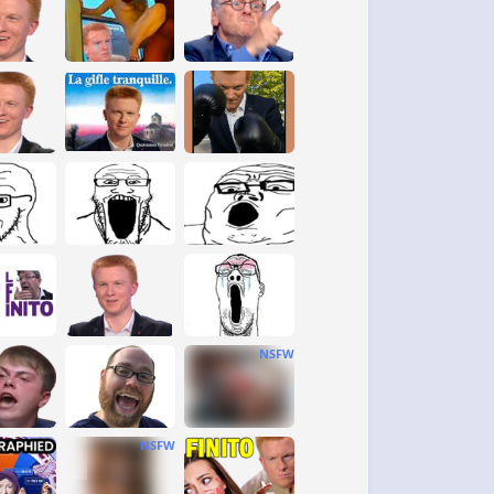
NSFW
NSFW