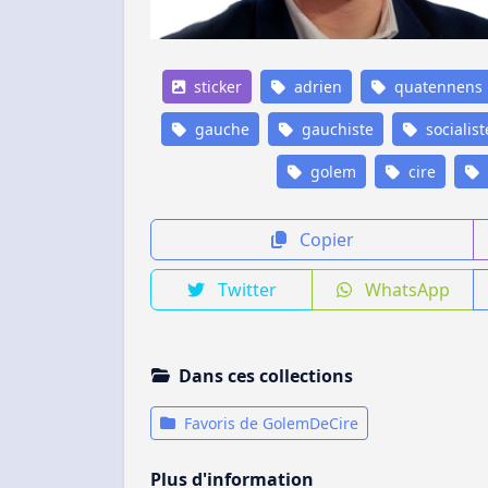
sticker
adrien
quatennens
gauche
gauchiste
socialist
golem
cire
Copier
Twitter
WhatsApp
Dans ces collections
Favoris de GolemDeCire
Plus d'information