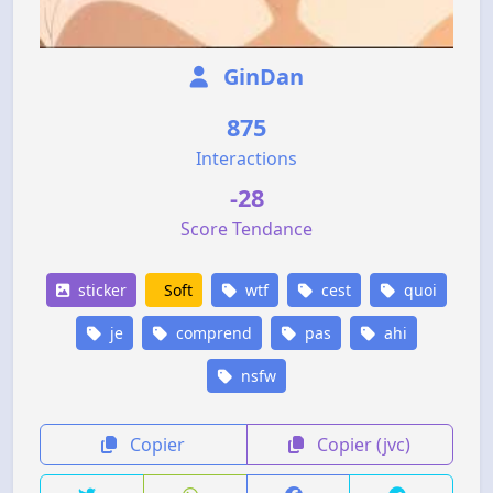
GinDan
875
Interactions
-28
Score Tendance
sticker
Soft
wtf
cest
quoi
je
comprend
pas
ahi
nsfw
Copier
Copier (jvc)