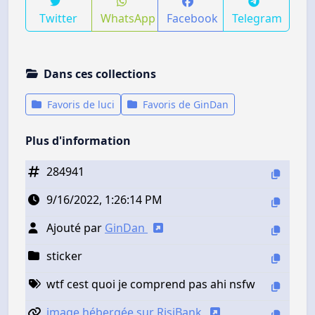
Twitter
WhatsApp
Facebook
Telegram
Dans ces collections
Favoris de luci
Favoris de GinDan
Plus d'information
284941
9/16/2022, 1:26:14 PM
Ajouté par
GinDan
sticker
wtf cest quoi je comprend pas ahi nsfw
image hébergée sur RisiBank