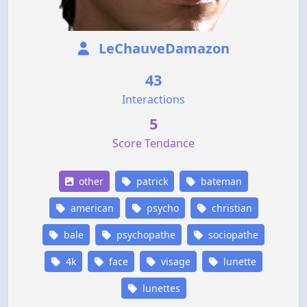
LeChauveDamazon
43
Interactions
5
Score Tendance
other
patrick
bateman
american
psycho
christian
bale
psychopathe
sociopathe
4k
face
visage
lunette
lunettes