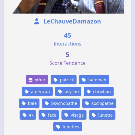
LeChauveDamazon
45
Interactions
5
Score Tendance
other
patrick
bateman
american
psycho
christian
bale
psychopathe
sociopathe
4k
face
visage
lunette
lunettes