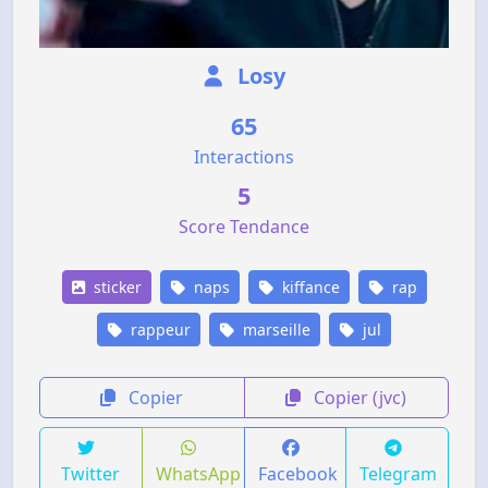
Losy
65
Interactions
5
Score Tendance
sticker
naps
kiffance
rap
rappeur
marseille
jul
Copier
Copier (jvc)
Twitter
WhatsApp
Facebook
Telegram