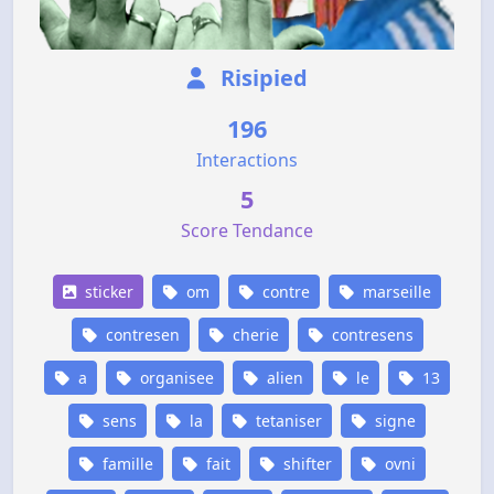
Risipied
196
Interactions
5
Score Tendance
sticker
om
contre
marseille
contresen
cherie
contresens
a
organisee
alien
le
13
sens
la
tetaniser
signe
famille
fait
shifter
ovni