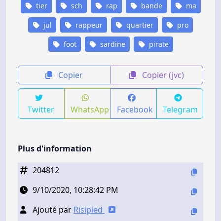
tier
sch
rap
bande
ma
jul
rappeur
quartier
pro
foot
sardine
pirate
Copier
Copier (jvc)
Twitter
WhatsApp
Facebook
Telegram
Plus d'information
204812
9/10/2020, 10:28:42 PM
Ajouté par
Risipied