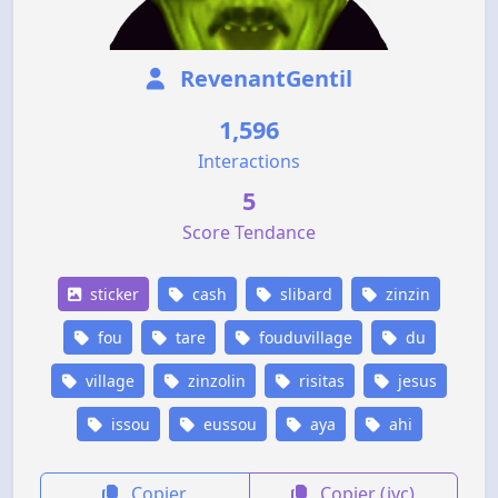
RevenantGentil
1,596
Interactions
5
Score Tendance
sticker
cash
slibard
zinzin
fou
tare
fouduvillage
du
village
zinzolin
risitas
jesus
issou
eussou
aya
ahi
Copier
Copier (jvc)