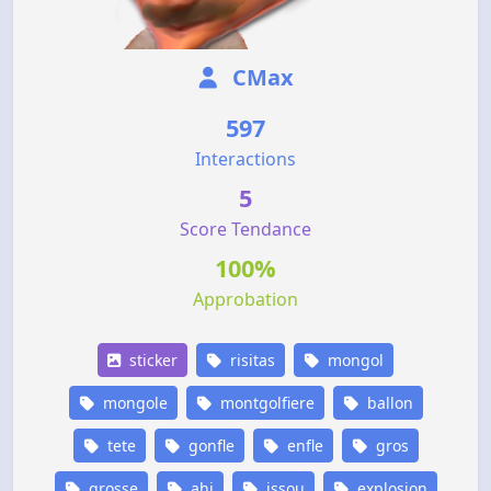
CMax
597
Interactions
5
Score Tendance
100%
Approbation
sticker
risitas
mongol
mongole
montgolfiere
ballon
tete
gonfle
enfle
gros
grosse
ahi
issou
explosion