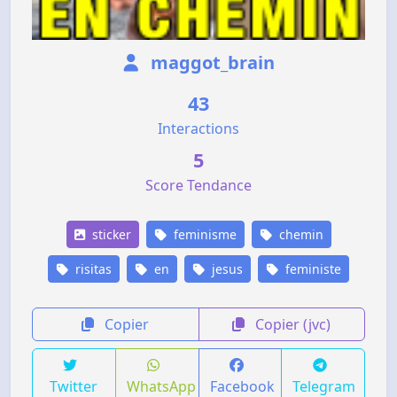
maggot_brain
43
Interactions
5
Score Tendance
sticker
feminisme
chemin
risitas
en
jesus
feministe
Copier
Copier (jvc)
Twitter
WhatsApp
Facebook
Telegram