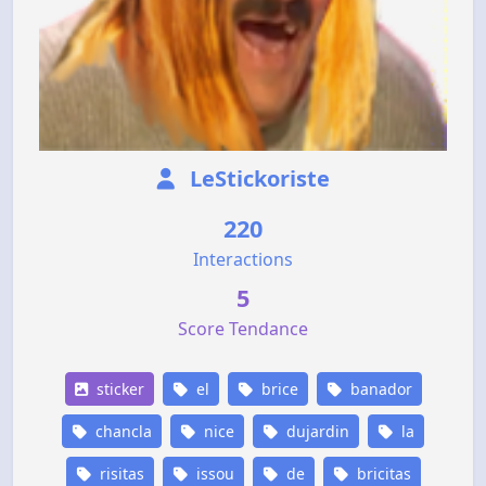
LeStickoriste
220
Interactions
5
Score Tendance
sticker
el
brice
banador
chancla
nice
dujardin
la
risitas
issou
de
bricitas