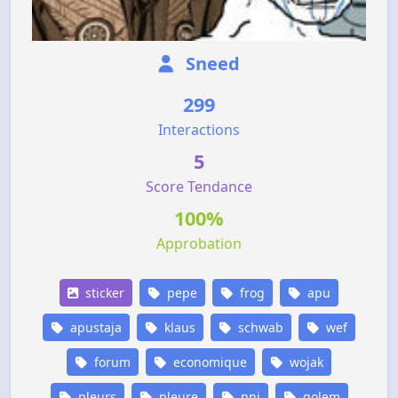
Sneed
299
Interactions
5
Score Tendance
100%
Approbation
sticker
pepe
frog
apu
apustaja
klaus
schwab
wef
forum
economique
wojak
pleurs
pleure
pnj
golem