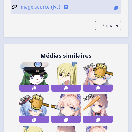
image source (jvc)
Signaler
Médias similaires