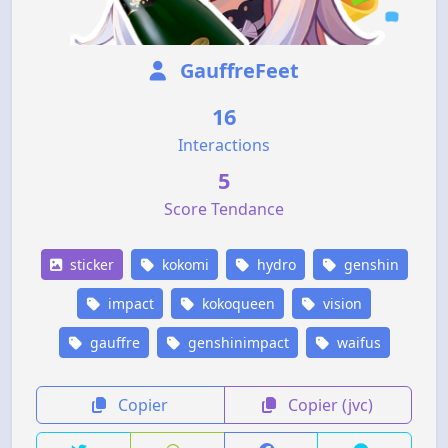
GauffreFeet
16
Interactions
5
Score Tendance
sticker
kokomi
hydro
genshin
impact
kokoqueen
vision
gauffre
genshinimpact
waifus
Copier
Copier (jvc)