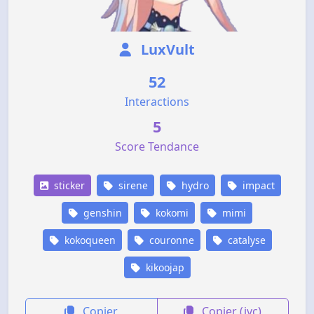
LuxVult
52
Interactions
5
Score Tendance
sticker
sirene
hydro
impact
genshin
kokomi
mimi
kokoqueen
couronne
catalyse
kikoojap
Copier
Copier (jvc)