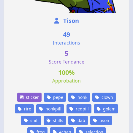
Tison
49
Interactions
5
Score Tendance
100%
Approbation
sticker
pepe
honk
clown
rire
honkpill
redpill
golem
shill
shills
dab
tison
frog
4chan
selection