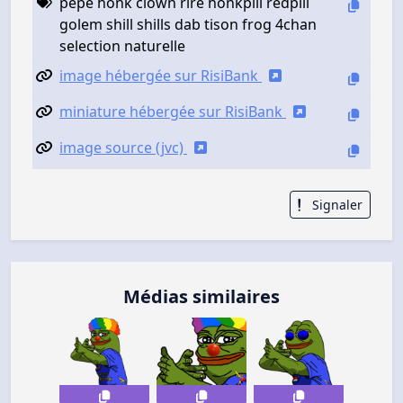
pepe honk clown rire honkpill redpill
golem shill shills dab tison frog 4chan
selection naturelle
image hébergée sur RisiBank
miniature hébergée sur RisiBank
image source (jvc)
Signaler
Médias similaires