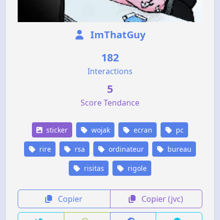
ImThatGuy
182
Interactions
5
Score Tendance
sticker
wojak
ecran
pc
rire
rsa
ordinateur
bureau
risitas
rigole
Copier
Copier (jvc)