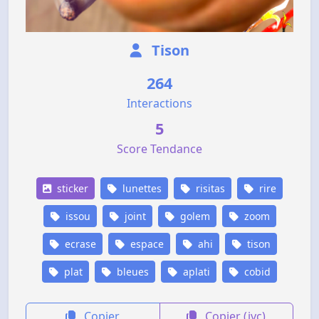
Tison
264
Interactions
5
Score Tendance
sticker
lunettes
risitas
rire
issou
joint
golem
zoom
ecrase
espace
ahi
tison
plat
bleues
aplati
cobid
Copier
Copier (jvc)