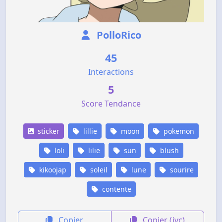
PolloRico
45
Interactions
5
Score Tendance
sticker
lillie
moon
pokemon
loli
lilie
sun
blush
kikoojap
soleil
lune
sourire
contente
Copier
Copier (jvc)