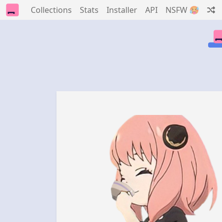
Collections
Stats
Installer
API
NSFW 🥵