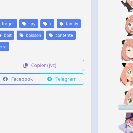
forger
spy
x
family
boit
boisson
contente
ire
Copier (jvc)
Facebook
Telegram