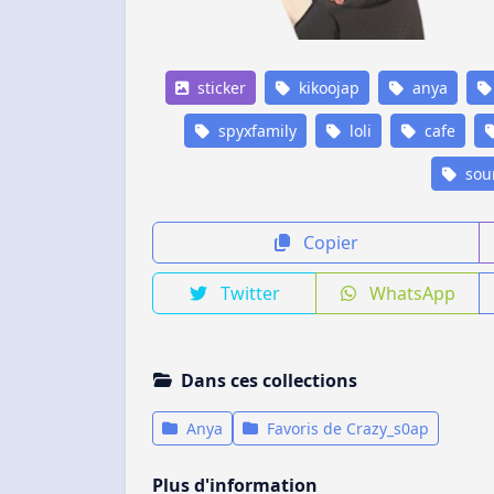
sticker
kikoojap
anya
spyxfamily
loli
cafe
sour
Copier
Twitter
WhatsApp
Dans ces collections
Anya
Favoris de Crazy_s0ap
Plus d'information