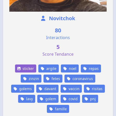
Novitchok
80
Interactions
5
Score Tendance
sticker
argile
noel
repas
zinzin
fetes
coronavirus
golems
davant
vaccin
risitas
lavy
golem
covid
pnj
famille