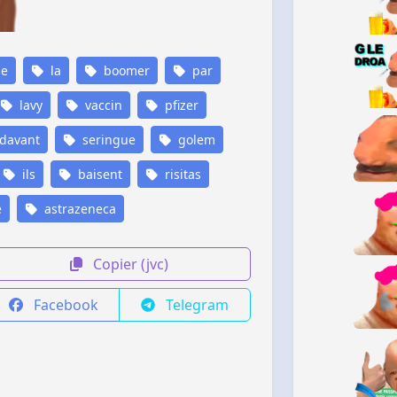
se
la
boomer
par
lavy
vaccin
pfizer
davant
seringue
golem
ils
baisent
risitas
e
astrazeneca
Copier (jvc)
Facebook
Telegram