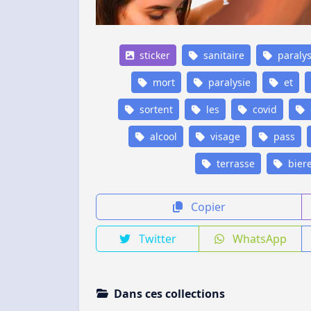
sticker
sanitaire
paraly
mort
paralysie
et
sortent
les
covid
alcool
visage
pass
terrasse
bier
Copier
Twitter
WhatsApp
Dans ces collections