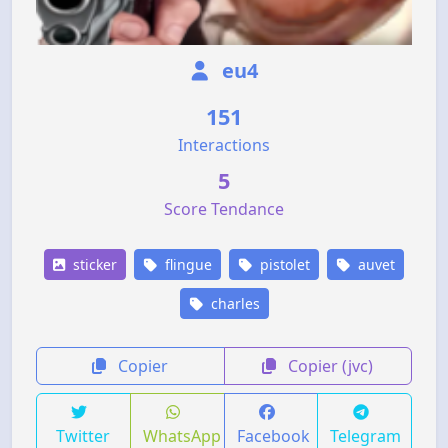
eu4
151
Interactions
5
Score Tendance
sticker
flingue
pistolet
auvet
charles
Copier
Copier (jvc)
Twitter
WhatsApp
Facebook
Telegram