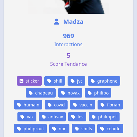
Madza
969
Interactions
5
Score Tendance
sticker
shill
jvc
graphene
chapeau
novax
philipo
humain
covid
vaccin
florian
vax
antivax
les
philippot
philiprout
non
shills
cobide