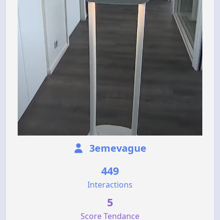
3emevague
449
Interactions
5
Score Tendance