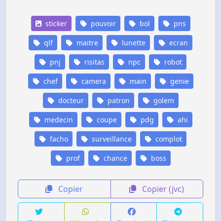
sticker
pouvoir
bol
pns
qlf
maitre
lunette
ecran
pnj
risitas
npc
robot
chef
camera
main
genie
docteur
patron
golem
medecin
coupe
pdg
ahi
facho
surveillance
complot
prof
chance
boss
Copier
Copier (jvc)