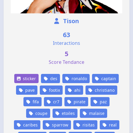
Tison
63
Interactions
5
Score Tendance
sticker
des
ronaldo
captain
pave
footix
ahi
christiano
fifa
cr7
pirate
paz
coupe
etoiles
malaise
caribes
sparrow
risitas
real