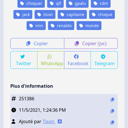
choquer
qlf
gpalu
cdm
jack
tison
capitaine
choque
nnn
renaldo
monde
Copier
Copier (jvc)
Twitter
WhatsApp
Facebook
Telegram
Plus d'information
251386
11/5/2021, 1:24:36 PM
Ajouté par
Tison