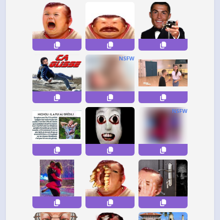
NSFW
NSFW