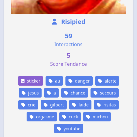
Risipied
59
Interactions
5
Score Tendance
sticker
au
danger
alerte
jesus
a
chance
secours
crie
gilbert
laide
risitas
orgasme
cuck
michou
youtube