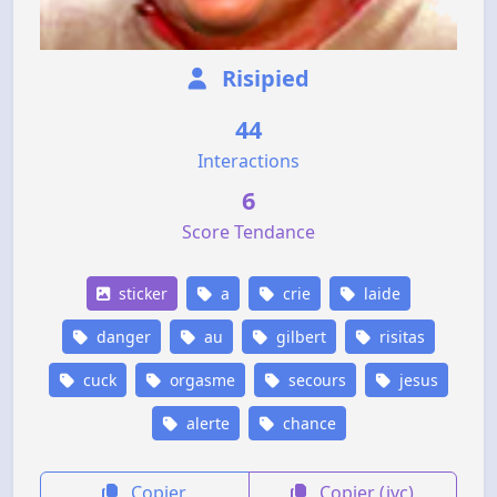
Risipied
44
Interactions
6
Score Tendance
sticker
a
crie
laide
danger
au
gilbert
risitas
cuck
orgasme
secours
jesus
alerte
chance
Copier
Copier (jvc)