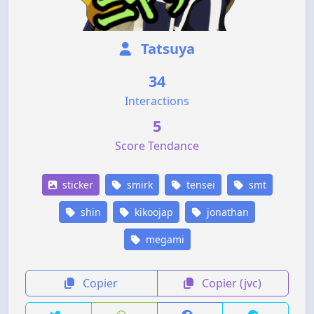
Tatsuya
34
Interactions
5
Score Tendance
sticker
smirk
tensei
smt
shin
kikoojap
jonathan
megami
Copier
Copier (jvc)