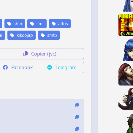
shin
smt
atlus
i
kikoojap
smt5
Copier (jvc)
Facebook
Telegram