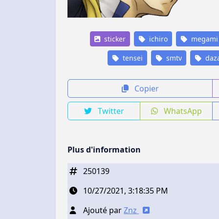
sticker
ichiro
megami
tensei
smtv
daza
Copier
Twitter
WhatsApp
Plus d'information
250139
10/27/2021, 3:18:35 PM
Ajouté par
Znz