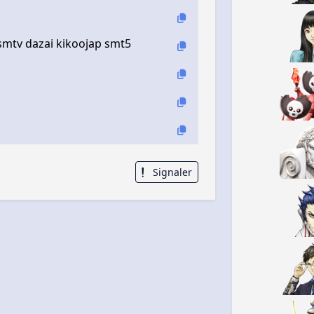
 smtv dazai kikoojap smt5
Signaler