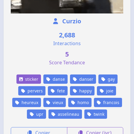
Curzio
2,688
Interactions
5
Score Tendance
sticker
danse
danser
gay
pervers
fete
happy
joie
heureux
vieux
homo
francois
upr
asselineau
twink
Copier
Copier (jvc)