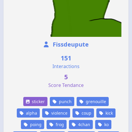
Fissdeupute
151
Interactions
5
Score Tendance
sticker
punch
grenouille
alpha
violence
coup
kick
poing
frog
4chan
ko