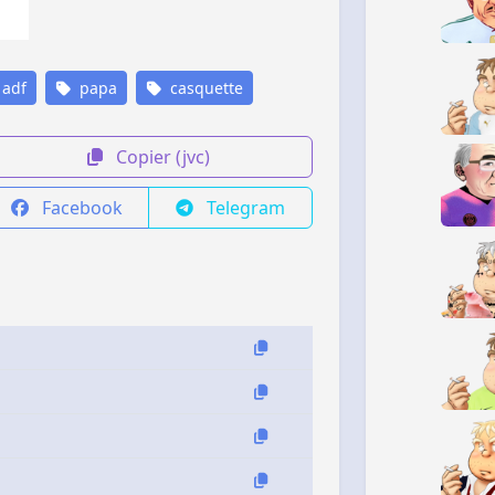
adf
papa
casquette
Copier (jvc)
Facebook
Telegram