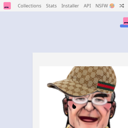
Collections
Stats
Installer
API
NSFW 🥵