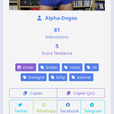
Alpha-Dogos
81
Interactions
5
Score Tendance
sticker
breton
risitas
54
bretagne
kirby
asterion
Copier
Copier (jvc)
Twitter
WhatsApp
Facebook
Telegram