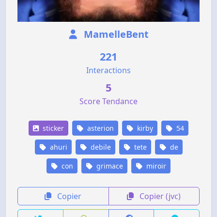
MamelleBent
221
Interactions
5
Score Tendance
sticker
asterion
kirby
54
ahuri
debile
tete
de
con
grimace
miroir
Copier
Copier (jvc)