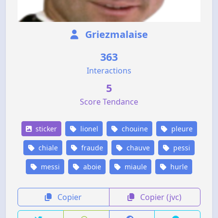
Griezmalaise
363
Interactions
5
Score Tendance
sticker
lionel
chouine
pleure
chiale
fraude
chauve
pessi
messi
aboie
miaule
hurle
Copier
Copier (jvc)