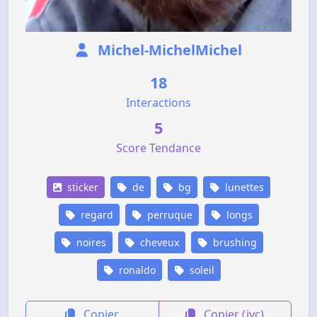
Michel-MichelMichel
18
Interactions
5
Score Tendance
sticker
de
bg
lunettes
regard
perruque
longs
noires
cheveux
brushing
ronaldo
soleil
Copier
Copier (jvc)