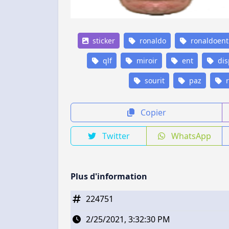
sticker
ronaldo
ronaldoent
qlf
miroir
ent
dis
sourit
paz
r
Copier
Twitter
WhatsApp
Plus d'information
224751
2/25/2021, 3:32:30 PM