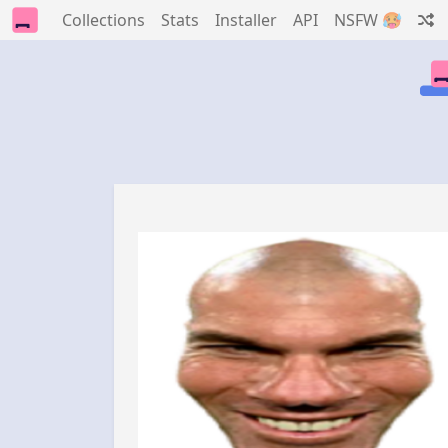
Collections
Stats
Installer
API
NSFW 🥵