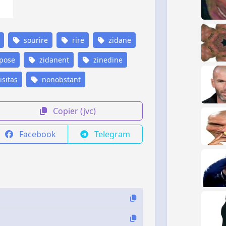
sourire
rire
zidane
pose
zidanent
zinedine
isitas
nonobstant
Copier (jvc)
Facebook
Telegram