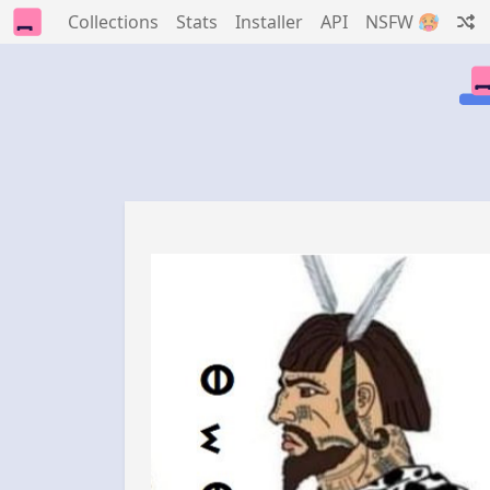
Collections
Stats
Installer
API
NSFW 🥵