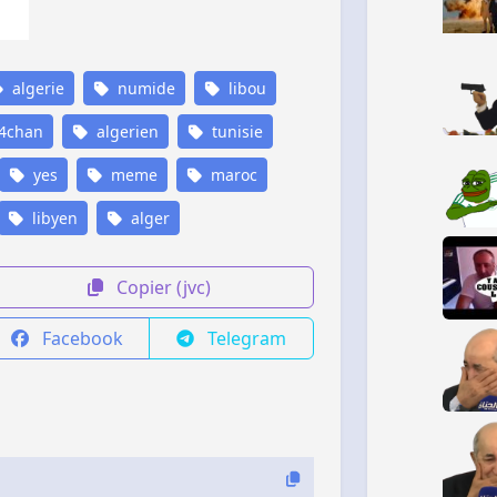
algerie
numide
libou
4chan
algerien
tunisie
yes
meme
maroc
libyen
alger
Copier (jvc)
Facebook
Telegram