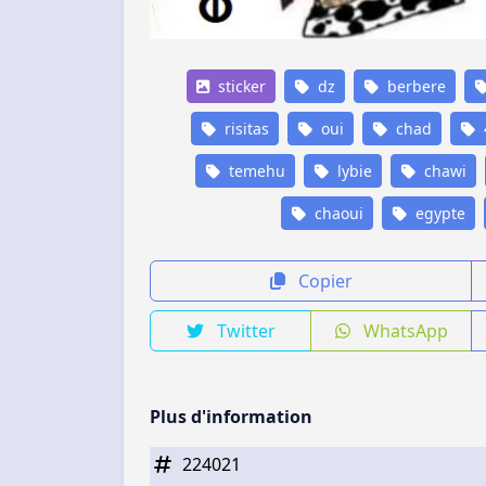
sticker
dz
berbere
risitas
oui
chad
temehu
lybie
chawi
chaoui
egypte
Copier
Twitter
WhatsApp
Plus d'information
224021