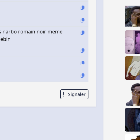
s narbo romain noir meme
rebin
Signaler