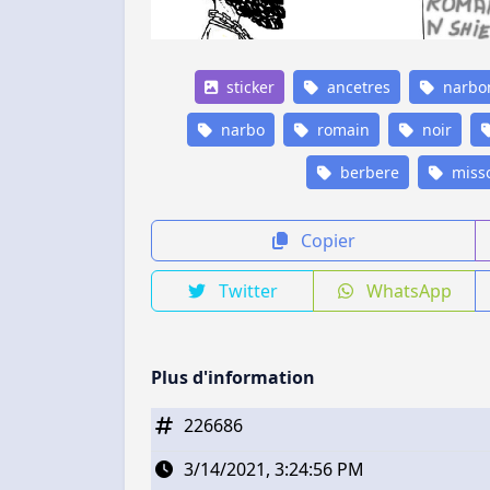
sticker
ancetres
narbo
narbo
romain
noir
berbere
miss
Copier
Twitter
WhatsApp
Plus d'information
226686
3/14/2021, 3:24:56 PM