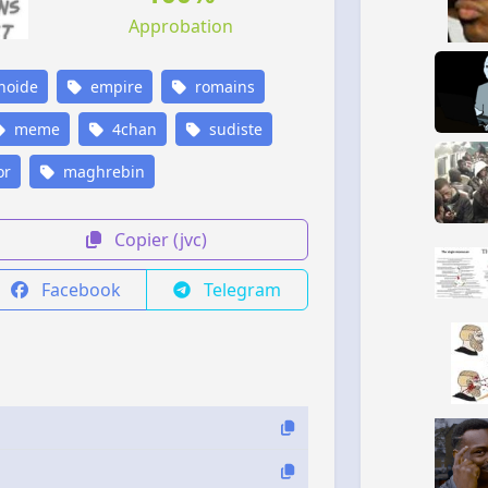
Approbation
noide
empire
romains
meme
4chan
sudiste
or
maghrebin
Copier (jvc)
Facebook
Telegram