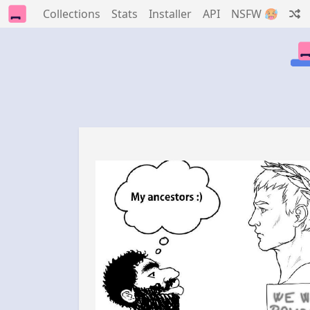
Collections
Stats
Installer
API
NSFW 🥵