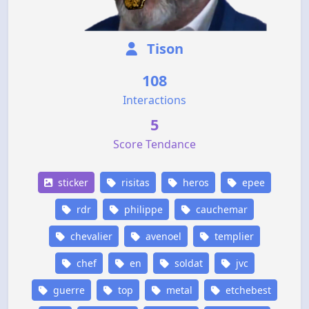
Tison
108
Interactions
5
Score Tendance
sticker
risitas
heros
epee
rdr
philippe
cauchemar
chevalier
avenoel
templier
chef
en
soldat
jvc
guerre
top
metal
etchebest