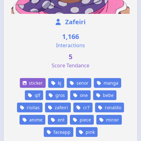
Zafeiri
1,166
Interactions
5
Score Tendance
sticker
kj
senor
manga
qlf
gros
one
bebe
risitas
zafeiri
cr7
ronaldo
anime
ent
piece
miroir
faceapp
pink