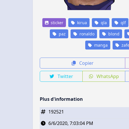
sticker
kirua
qla
qlf
paz
ronaldo
blond
manga
zafe
Copier
Twitter
WhatsApp
Plus d'information
192521
6/6/2020, 7:03:04 PM