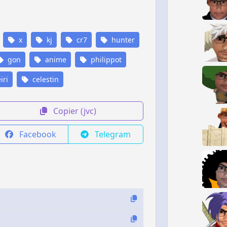
x
kj
cr7
hunter
gon
anime
philippot
iri
celestin
Copier (jvc)
Facebook
Telegram