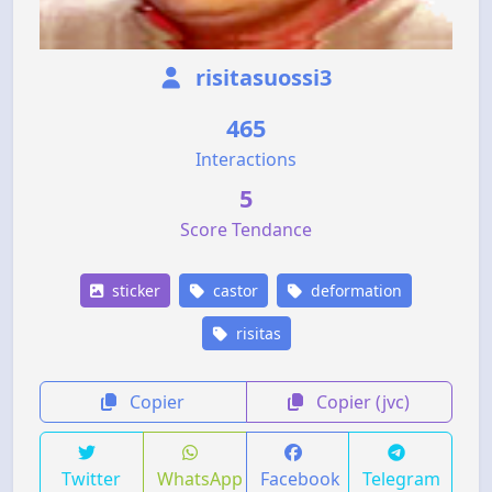
risitasuossi3
465
Interactions
5
Score Tendance
sticker
castor
deformation
risitas
Copier
Copier (jvc)
Twitter
WhatsApp
Facebook
Telegram