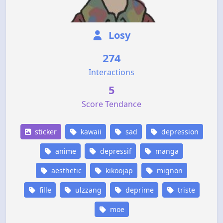
Losy
274
Interactions
5
Score Tendance
sticker
kawaii
sad
depression
anime
depressif
manga
aesthetic
kikoojap
mignon
fille
ulzzang
deprime
triste
moe