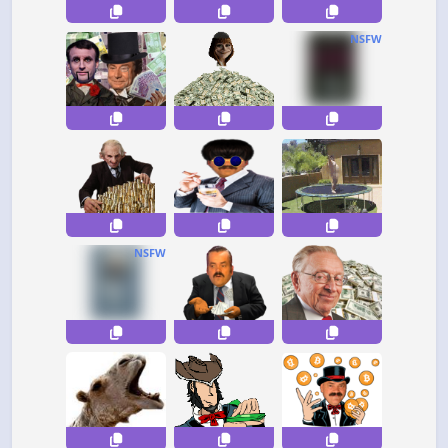
NSFW
NSFW