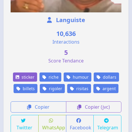
Languiste
10,636
Interactions
5
Score Tendance
sticker
riche
humour
dollars
billets
rigoler
risitas
argent
Copier
Copier (jvc)
Twitter
WhatsApp
Facebook
Telegram