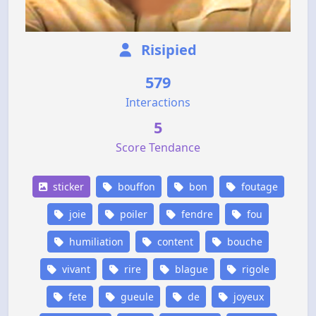
Risipied
579
Interactions
5
Score Tendance
sticker
bouffon
bon
foutage
joie
poiler
fendre
fou
humiliation
content
bouche
vivant
rire
blague
rigole
fete
gueule
de
joyeux