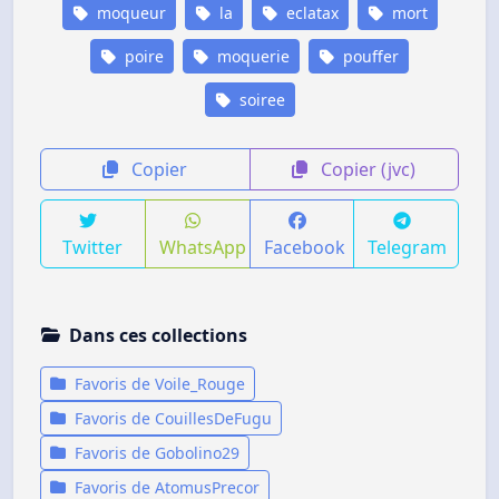
moqueur
la
eclatax
mort
poire
moquerie
pouffer
soiree
Copier
Copier (jvc)
Twitter
WhatsApp
Facebook
Telegram
Dans ces collections
Favoris de Voile_Rouge
Favoris de CouillesDeFugu
Favoris de Gobolino29
Favoris de AtomusPrecor