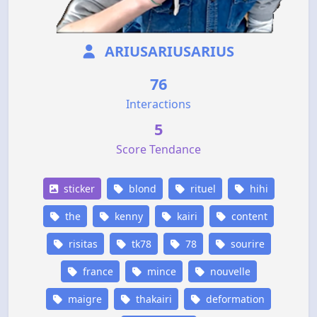
ARIUSARIUSARIUS
76
Interactions
5
Score Tendance
sticker
blond
rituel
hihi
the
kenny
kairi
content
risitas
tk78
78
sourire
france
mince
nouvelle
maigre
thakairi
deformation