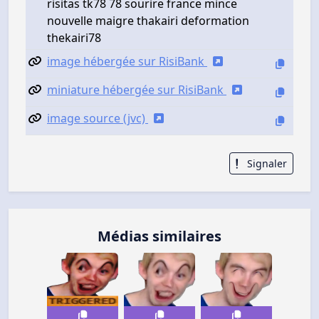
risitas tk78 78 sourire france mince
nouvelle maigre thakairi deformation
thekairi78
image hébergée sur RisiBank
miniature hébergée sur RisiBank
image source (jvc)
Signaler
Médias similaires